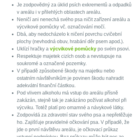
Je zodpovědný za úklid psích exkrementů a odpadků
v areálu i v přilehlých oblastech areálu.
Neničí ani nenechá svého psa ničit zařízení areálu a
výcvikové pomůcky vč. označování močí.
Dbá, aby nedocházelo k ničení povrchu cvičební
plochy (nevhodná obuv, hrabání děr psem apod.).
Uklízí hračky a
výcvikové pomůcky
po svém psovi.
Respektuje majetek cizích osob a nevstupuje na
soukromé a označené pozemky.
V případě způsobené škody na majetku nebo
ostatním návštěvníkům je povinen škodu nahradit
adekvátní finanční částkou.
Pod vlivem alkoholu má vstup do areálu přísně
zakázán, stejně tak je zakázáno požívat alkohol při
výcviku. Totéž platí pro omamné a návykové látky.
Zodpovídá za zdravotní stav svého psa a nepřetěžuje
ho. Zajišťuje pravidelné očkování psa. V případě, že
jde o první návštěvu areálu, je očkovací průkaz
vstupní podmínkou. Bez průkazu může být pes ze