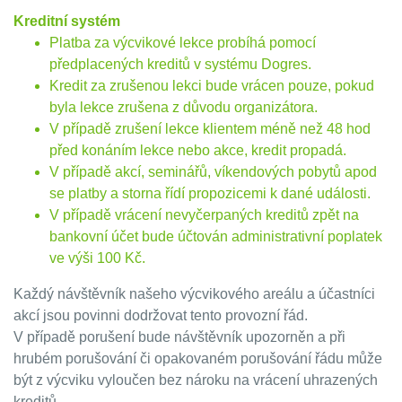
Kreditní systém
Platba za výcvikové lekce probíhá pomocí
předplacených kreditů v systému Dogres.
Kredit za zrušenou lekci bude vrácen pouze, pokud
byla lekce zrušena z důvodu organizátora.
V případě zrušení lekce klientem méně než 48 hod
před konáním lekce nebo akce, kredit propadá.
V případě akcí, seminářů, víkendových pobytů apod
se platby a storna řídí propozicemi k dané události.
V případě vrácení nevyčerpaných kreditů zpět na
bankovní účet bude účtován administrativní poplatek
ve výši 100 Kč.
Každý návštěvník našeho výcvikového areálu a účastníci
akcí jsou povinni dodržovat tento provozní řád.
V případě porušení bude návštěvník upozorněn a při
hrubém porušování či opakovaném porušování řádu může
být z výcviku vyloučen bez nároku na vrácení uhrazených
kreditů.