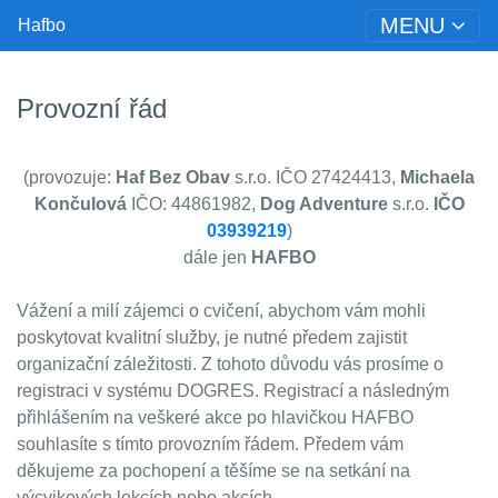
MENU
Hafbo
Provozní řád
(provozuje:
Haf Bez Obav
s.r.o. IČO 27424413,
Michaela
Končulová
IČO: 44861982,
Dog Adventure
s.r.o.
IČO
03939219
)
dále jen
HAFBO
Vážení a milí zájemci o cvičení, abychom vám mohli
poskytovat kvalitní služby, je nutné předem zajistit
organizační záležitosti. Z tohoto důvodu vás prosíme o
registraci v systému DOGRES. Registrací a následným
přihlášením na veškeré akce po hlavičkou HAFBO
souhlasíte s tímto
provozním řádem. Předem vám
děkujeme za pochopení a těšíme se na setkání na
výcvikových lekcích nebo akcích.