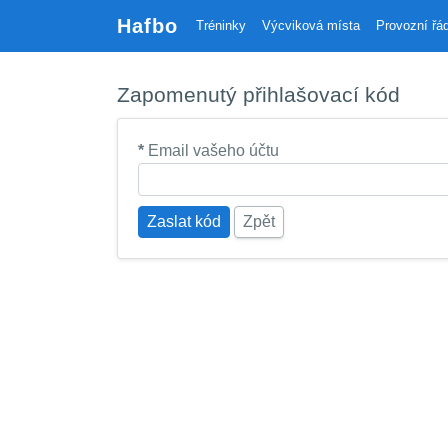
Hafbo
Tréninky
Výcviková místa
Provozní řá
Zapomenutý přihlašovací kód
*
Email vašeho účtu
Zaslat kód
Zpět