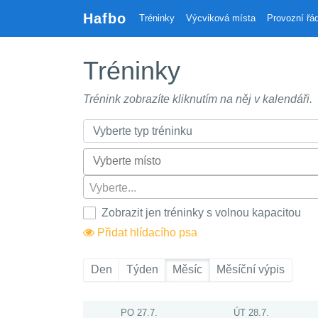
Hafbo
Tréninky
Výcviková místa
Provozní řá
Tréninky
Trénink zobrazíte kliknutím na něj v kalendáři.
Vyberte...
Zobrazit jen tréninky s volnou kapacitou
Přidat hlídacího psa
Den
Týden
Měsíc
Měsíční výpis
PO 27.7.
ÚT 28.7.