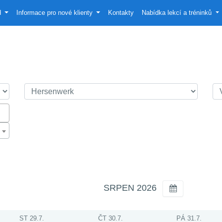
d
Informace pro nové klienty
Kontakty
Nabídka lekcí a tréninků
SRPEN 2026
ST 29.7.
ČT 30.7.
PÁ 31.7.