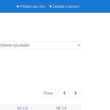
Přihlásit jako člen
Zažádat o členství
Dnes
SO 1.8.
NE 2.8.