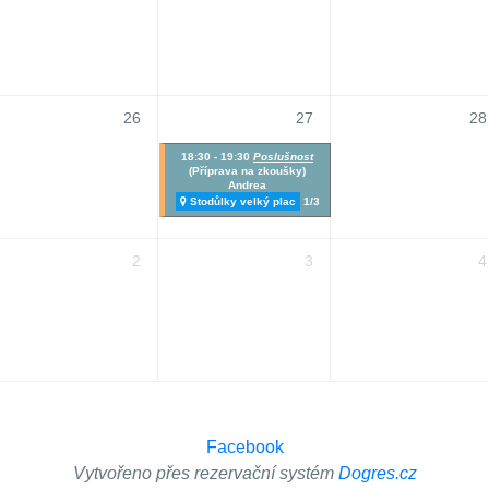
26
27
28
18:30 - 19:30
Poslušnost
(Příprava na zkoušky)
Andrea
Stodůlky velký plac
1/3
2
3
4
Facebook
Vytvořeno přes rezervační systém
Dogres.cz