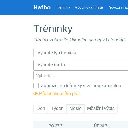
Hafbo
Tréninky
Výcviková místa
Provozní řá
Tréninky
Trénink zobrazíte kliknutím na něj v kalendáři.
Vyberte...
Zobrazit jen tréninky s volnou kapacitou
Přidat hlídacího psa
Den
Týden
Měsíc
Měsíční výpis
PO 27.7.
ÚT 28.7.