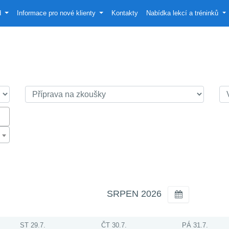
d
Informace pro nové klienty
Kontakty
Nabídka lekcí a tréninků
SRPEN 2026
ST 29.7.
ČT 30.7.
PÁ 31.7.