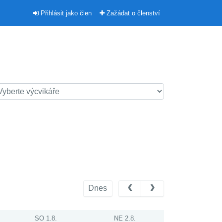
Přihlásit jako člen
Zažádat o členství
Dnes
SO 1.8.
NE 2.8.