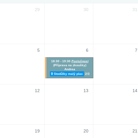
29
30
31
5
6
7
18:30 - 19:30
Poslušnost
(Příprava na zkoušky)
Andrea
Stodůlky malý plac
2/3
12
13
14
19
20
21