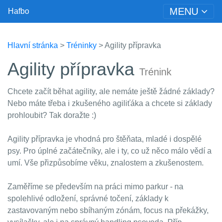
MENU
Hafbo
Hlavní stránka
>
Tréninky
> Agility přípravka
Agility přípravka
Trénink
Chcete začít běhat agility, ale nemáte ještě žádné základy?
Nebo máte třeba i zkušeného agiliťáka a chcete si základy
prohloubit? Tak doražte :)
Agility přípravka je vhodná pro štěňata, mladé i dospělé
psy. Pro úplné začátečníky, ale i ty, co už něco málo vědí a
umí. Vše přizpůsobíme věku, znalostem a zkušenostem.
Zaměříme se především na práci mimo parkur - na
spolehlivé odložení, správné točení, základy k
zastavovaným nebo sbíhaným zónám, focus na překážky,