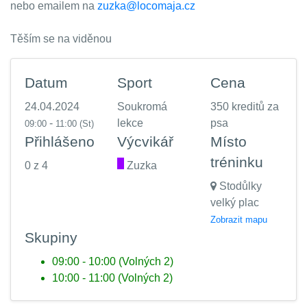
nebo emailem na
zuzka@locomaja.cz
Těším se na viděnou
Datum
Sport
Cena
24.04.2024
Soukromá
350 kreditů za
-
lekce
psa
09:00
11:00
(St)
Přihlášeno
Výcvikář
Místo
tréninku
0 z 4
.
Zuzka
Stodůlky
velký plac
Zobrazit mapu
Skupiny
09:00 - 10:00 (Volných 2)
10:00 - 11:00 (Volných 2)