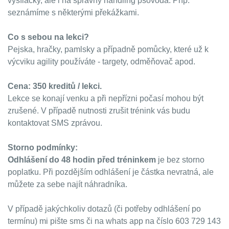
vysílačky, ale i na správný handling psovoda. Příp.
seznámíme s některými překážkami.
Co s sebou na lekci?
Pejska, hračky, pamlsky a případně pomůcky, které už k
výcviku agility používáte - targety, odměňovač apod.
Cena: 350 kreditů / lekci.
Lekce se konají venku a při nepřízni počasí mohou být
zrušené. V případě nutnosti zrušit trénink vás budu
kontaktovat SMS zprávou.
Storno podmínky:
Odhlášení do 48 hodin před tréninkem
je bez storno
poplatku. Při pozdějším odhlášení je částka nevratná, ale
můžete za sebe najít náhradníka.
V případě jakýchkoliv dotazů (či potřeby odhlášení po
termínu) mi pište sms či na whats app na číslo 603 729 143